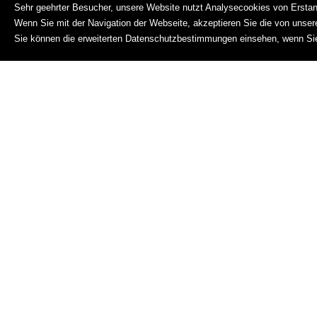
MEHR DARÜBER
Sehr geehrter Besucher, unsere Website nutzt Analysecookies von Erstanb
Wenn Sie mit der Navigation der Webseite, akzeptieren Sie die von unse
Sie können die erweiterten Datenschutzbestimmungen einsehen, wenn S
Alta Badia
Corvara
Colfosco
San Cassiano
La Villa