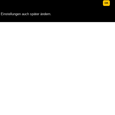
OK
 Einstellungen auch später ändern.
Alta Badia
Skiweltcup
ia