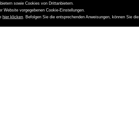
ietern sowie Cookies von Drittanbietern.
rer Website vorgegebenen Cookie-Einstellungen.
ie
hier klicken
. Befolgen Sie die entsprechenden Anweisungen, können Sie die
Ski World Cup in Alta Bad