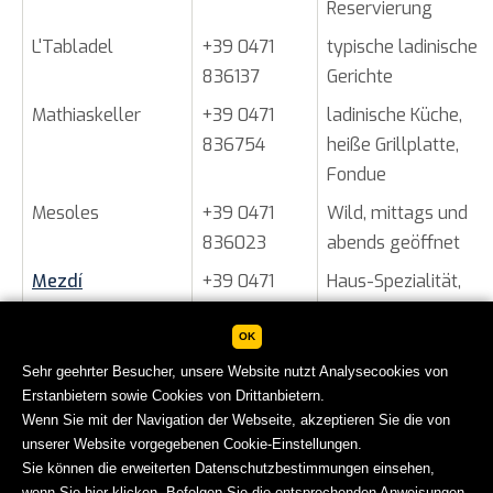
Reservierung
L'Tabladel
+39 0471
typische ladinische
836137
Gerichte
Mathiaskeller
+39 0471
ladinische Küche,
836754
heiße Grillplatte,
Fondue
Mesoles
+39 0471
Wild, mittags und
836023
abends geöffnet
Mezdí
+39 0471
Haus-Spezialität,
836079
Salatbuffet
OK
Sport
+39 0471
traditionelle Küche,
Sehr geehrter Besucher, unsere Website nutzt Analysecookies von
836074
Fondue, Kalbshaxe,
Erstanbietern sowie Cookies von Drittanbietern.
Wild
Wenn Sie mit der Navigation der Webseite, akzeptieren Sie die von
Stria
+39 0471
typisch-elegantes
unserer Website vorgegebenen Cookie-Einstellungen.
Sie können die erweiterten Datenschutzbestimmungen einsehen,
836620
Restaurant, kreative
wenn Sie
hier klicken
. Befolgen Sie die entsprechenden Anweisungen,