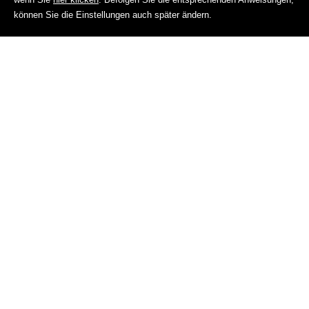
Küche
können Sie die Einstellungen auch später ändern.
FINDE DEINE UNTERKUNFT
Vittoria
+39 0471
Haus-Spezialität
836143
LA VILLA
Savoy
+39 0471
traditionelle Küche
847088
und Fondue
Aurora
+39 0471
lokale und
847173
italienische Küche,
hauseigene Eisdiele
und Konditorei, auch
zum Mitnehmen
Blumine-Trattoria
0471/847035
Regionale Küche
dell'Hotel La Villa
Ciastel Colz
+39 0471
regionale
847511
Feinschmecker-