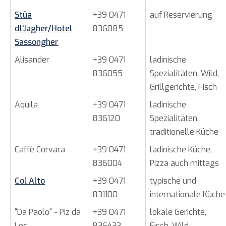
Stüa
+39 0471
auf Reservierung
dl'Jagher/Hotel
836085
Sassongher
Alisander
+39 0471
ladinische
836055
Spezialitäten, Wild,
Grillgerichte, Fisch
Aquila
+39 0471
ladinische
836120
Spezialitäten,
traditionelle Küche
Caffè Corvara
+39 0471
ladinische Küche,
836004
Pizza auch mittags
Col Alto
+39 0471
typische und
831100
internationale Küche
"Da Paolo" - Piz da
+39 0471
lokale Gerichte,
Lec
836433
Fisch, Wild,