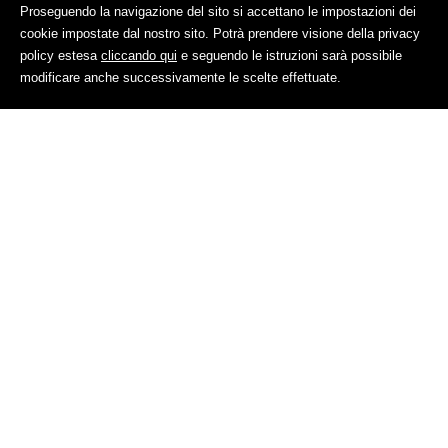
Proseguendo la navigazione del sito si accettano le impostazioni dei
cookie impostate dal nostro sito. Potrà prendere visione della privacy
policy estesa
cliccando qui
e seguendo le istruzioni sarà possibile
SCOPRI GLI HOTEL
modificare anche successivamente le scelte effettuate.
IN ALTA BADIA
Hotel Lech da Sompunt
Hotel
S
BADIA
Vai al sito