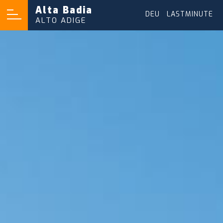
Alta Badia
DEU
|
LASTMINUTE
ALTO ADIGE