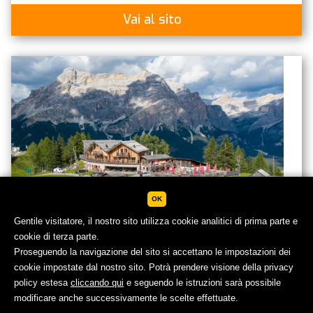
Vai al sito
OK
Gentile visitatore, il nostro sito utilizza cookie analitici di prima parte e
cookie di terza parte.
Proseguendo la navigazione del sito si accettano le impostazioni dei
Las Vegas Lodge
cookie impostate dal nostro sito. Potrà prendere visione della privacy
Rifugio
policy estesa
cliccando qui
e seguendo le istruzioni sarà possibile
SCOPRI GLI HOTEL
modificare anche successivamente le scelte effettuate.
SAN CASSIANO
IN ALTA BADIA